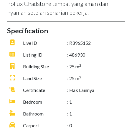
Pollux Chadstone tempat yang aman dan
nyaman setelah seharian bekerja.
Specification
Live ID
: R3965152
Listing ID
: 486930
2
Building Size
: 25 m
2
Land Size
: 25 m
Certificate
: Hak Lainnya
Bedroom
: 1
Bathroom
: 1
Carport
: 0