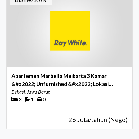
Apartemen Marbella Meikarta 3 Kamar
&#x2022; Unfurnished &#x2022; Lokasi
Strategis!
Bekasi, Jawa Barat
3
1
0
26 Juta/tahun (Nego)